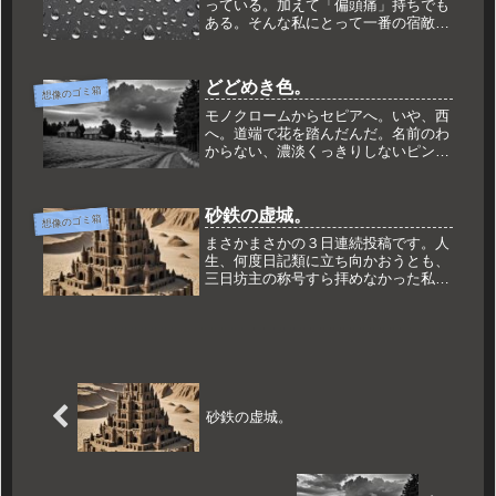
っている。加えて「偏頭痛」持ちでも
ある。そんな私にとって一番の宿敵は
「狐の嫁入り」、言わば「天気雨」で
ある。細かな気圧の変化により、体の
水分バランスが高頻度で変動する。感
どどめき色。
想像のゴミ箱
覚としては、脳を直接揉みしだかれて
い...
モノクロームからセピアへ。いや、西
へ。道端で花を踏んだんだ。名前のわ
からない、濃淡くっきりしないピンク
色の花が折れていた。よく見ると、折
れた茎は異様に綺麗な切断面をしてい
る。はたして、ただ踏みつけただけで
砂鉄の虚城。
想像のゴミ箱
こんなに綺麗に折れるのだろうか。悩
み...
まさかまさかの３日連続投稿です。人
生、何度日記類に立ち向かおうとも、
三日坊主の称号すら拝めなかった私が
初めて到達した偉業である。民草ども
よ、称えた給え。そんな有頂天の更に
上で浮遊するかの如き心境。どうも、
シアン・ブルーです。今回のテーマ
は、...
砂鉄の虚城。