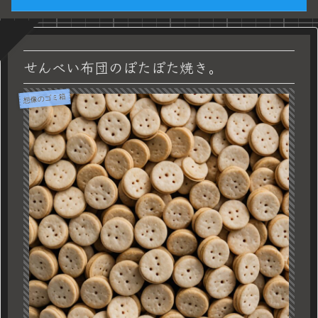
せんべい布団のぽたぽた焼き。
想像のゴミ箱