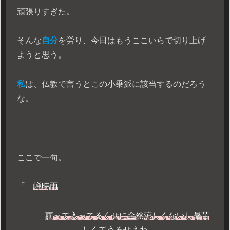
頑張りすぎた。
そんな
自分
を労り、今日はもうここいらで切り上げ
ようと思う。
私
は、仏教で言うとこの小乗派に該当するのだろう
な。
ここで一句。
「
蝉時雨
雨って入ってるくせに全然涼しくないし暑苦
しくてうるせえわ