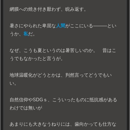
網膜への焼き付き厭わず、睨み返す。
暑さにやられた卑屈な
人間
がここにいる―――とい
うか、
私
だ。
なぜ、こうも夏というのは暑苦しいのか。 昔はこ
うでもなかったと言うが。
地球温暖化がどうとかは、判然言ってどうでもい
い。
自然信仰やSDGｓ、こういったものに抵抗感がある
わけでは無いが
あまりにも大きなうねりには、歯向かっても仕方な