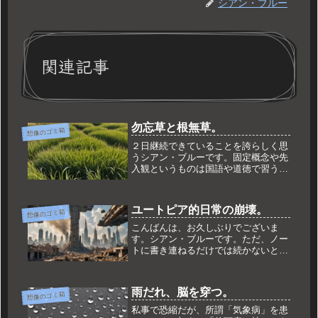
シアン・ブルー
関連記事
勿忘草と根無草。
想像のゴミ箱
２日継続できていることを誇らしく思
うシアン・ブルーです。固定概念や先
入観というものは国語や道徳で習うよ
り恐ろしいものです。論理的、理論的
に考えているつもりでも我々は捨てき
れずにいる。いや、私が・・・具体例
ユートピア的日常の崩壊。
想像のゴミ箱
を挙げるわけにはいかないが自身の持
っ...
こんばんは、お久しぶりでございま
す。シアン・ブルーです。ただ、ノー
トに書き連ねるだけでは続かないと思
いブログにて日記をつけようと決意し
てから早、4か月。日記の媒体を移し
たからといえど、続かない性分は治ら
雨だれ、脳を穿つ。
想像のゴミ箱
ないものですね。本日、こうしてまた
画面...
私事で恐縮だが、所謂「気象病」を患